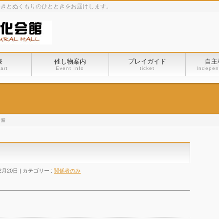
めきとぬくもりのひとときをお届けします。
表
催し物案内
プレイガイド
自主
art
Event Info
ticket
Indepen
準備
2月20日
カテゴリー :
関係者のみ