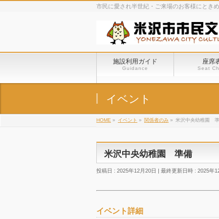
市民に愛され半世紀・ご来場のお客様にとき
施設利用ガイド
座席
Guidance
Seat Ch
イベント
HOME
»
イベント
»
関係者のみ
»
米沢中央幼稚園 
米沢中央幼稚園 準備
投稿日 : 2025年12月20日
最終更新日時 : 2025年1
イベント詳細