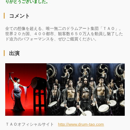
りがとうございました。
コメント
全ての想像を超える、唯一無二のドラムアート集団「ＴＡＯ」。
世界２０カ国、４００都市、観客数６５０万人を動員し魅了した
ド迫力のパフォーマンスを、ぜひご鑑賞ください。
出演
ＴＡＯオフィシャルサイト
http://www.drum-tao.com