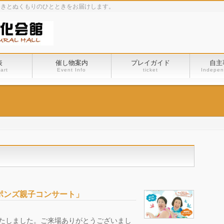
めきとぬくもりのひとときをお届けします。
表
催し物案内
プレイガイド
自主
art
Event Info
ticket
Indepen
ポンズ親子コンサート」
了いたしました。ご来場ありがとうございまし