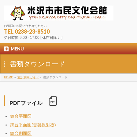
お気軽にお問い合わせください
TEL
0238-23-8510
受付時間 9:00 - 17:00 [ 休館日除く ]
MENU
書類ダウンロード
HOME
»
施設利用ガイド
»
書類ダウンロード
PDFファイル
舞台平面図
舞台平面図(音響反射板)
舞台側面図