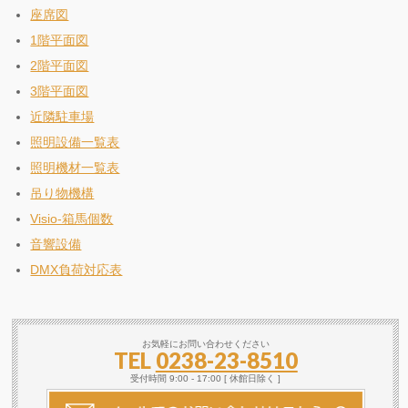
座席図
1階平面図
2階平面図
3階平面図
近隣駐車場
照明設備一覧表
照明機材一覧表
吊り物機構
Visio-箱馬個数
音響設備
DMX負荷対応表
お気軽にお問い合わせください
TEL
0238-23-8510
受付時間 9:00 - 17:00 [ 休館日除く ]